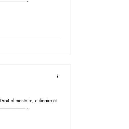
-----------------------...
Droit alimentaire, culinaire et
-----------------------...