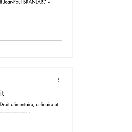
droit Jean-Paul BRANLARD «
it
Droit alimentaire, culinaire et
-----------------------...