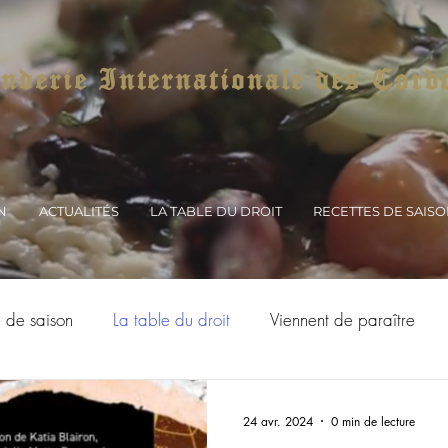
derie Internationale des Cord
N
ACTUALITÉS
LA TABLE DU DROIT
RECETTES DE SAIS
e de saison
La table du droit
Viennent de paraître
24 avr. 2024
0 min de lecture