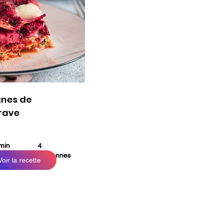
nes de
rave
min
4
personnes
Voir la recette