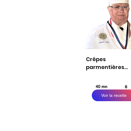
Crêpes
parmentières...
40 mn
6
pe
Voir la recette