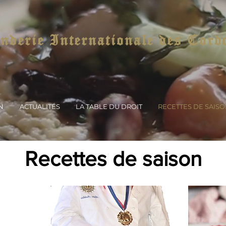
derie Internationale des Cord
N
ACTUALITÉS
LA TABLE DU DROIT
RECETTES DE SAIS
Recettes de saison