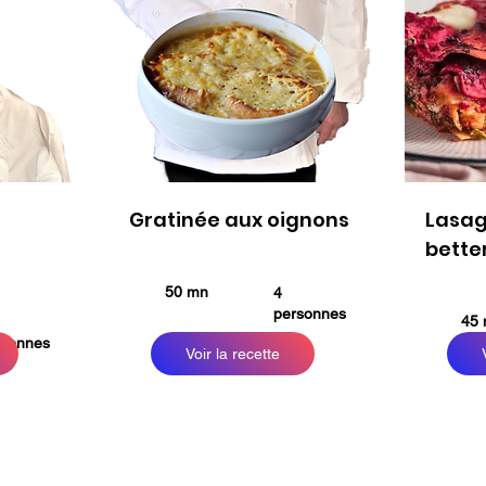
Gratinée aux oignons
Lasag
bette
50 mn
4
personnes
45 
rsonnes
Voir la recette