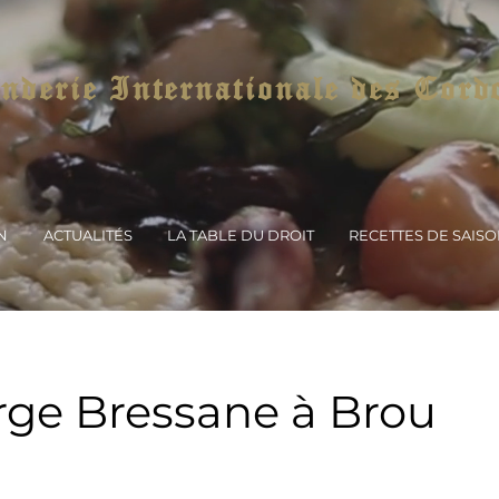
derie Internationale des Cord
N
ACTUALITÉS
LA TABLE DU DROIT
RECETTES DE SAIS
ge Bressane à Brou