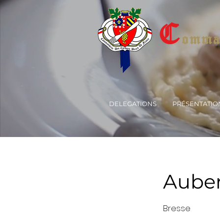
C
omman
DELEGATIONS
PRÉSENTATIO
Auber
Bresse