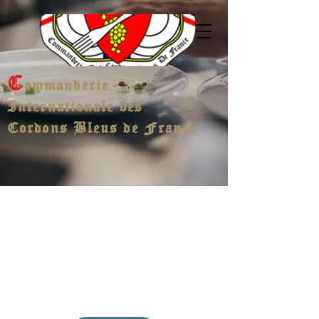
C
ommanderie
Internationale des
Cordons Bleus de France