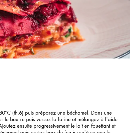
180°C (th.6) puis préparez une béchamel. Dans une
er le beurre puis versez la farine et mélangez à l'aide
Ajoutez ensuite progressivement le lait en fouettant et
béchamel puis portez hors du feu jusqu'à ce que le