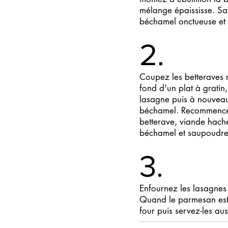
mélange épaississe. Sa
béchamel onctueuse e
2.
Coupez les betteraves 
fond d'un plat à gratin
lasagne puis à nouveau
béchamel. Recommencez 
betterave, viande hach
béchamel et saupoudr
3.
Enfournez les lasagnes 
Quand le parmesan est g
four puis servez-les au