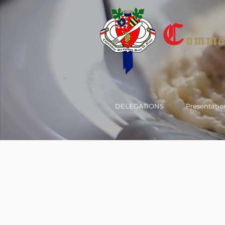
C
omman
DELEGATIONS
Presentatio