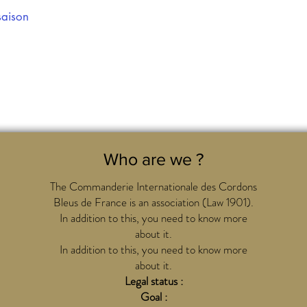
saison
Who are we ?
The Commanderie Internationale des Cordons
Bleus de France is an association (Law 1901).
In addition to this, you need to know more
about it.
In addition to this, you need to know more
about it.
Legal status :
Goal :