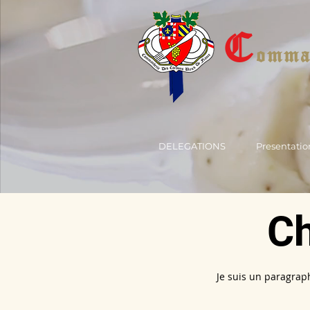
C
omman
DELEGATIONS
Presentatio
Ch
Je suis un paragraph