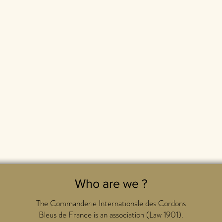
Who are we ?
The Commanderie Internationale des Cordons
Bleus de France is an association (Law 1901).