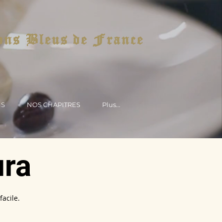
ons Bleus de France
NS
NOS CHAPITRES
Plus...
ura
facile.